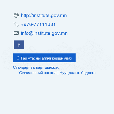
http://institute.gov.mn
+976-77111331
info@institute.gov.mn
Гар утасны аппликейшн авах
Стандарт загварт шилжих
Үйлчилгээний нөхцөл
|
Нууцлалын бодлого