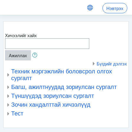
Үндсэн агуулга руу шилжих
Нэвтрэх
Хичээлийг хайх
Ажиллах
Бүгдийг дэлгэх
Техник мэргэжлийн боловсрол олгох
сургалт
Багш, ажилтнуудад зориулсан сургалт
Түншүүдэд зориулсан сургалт
Зочин хандалттай хичээлүүд
Тест