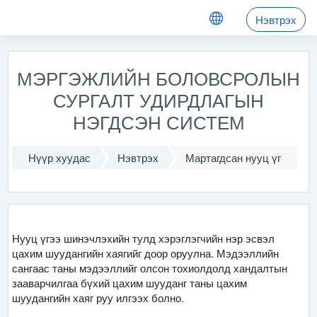
Үндсэн агуулга руу шилжих
Нэвтрэх
МЭРГЭЖЛИЙН БОЛОВСРОЛЫН
СУРГАЛТ УДИРДЛАГЫН
НЭГДСЭН СИСТЕМ
Нүүр хуудас
Нэвтрэх
Мартагдсан нууц үг
Нууц үгээ шинэчлэхийн тулд хэрэглэгчийн нэр эсвэл
цахим шуудангийн хаягийг доор оруулна. Мэдээллийн
сангаас таны мэдээллийг олсон тохиолдолд хандалтын
зааварчилгаа бүхий цахим шууданг таны цахим
шуудангийн хаяг руу илгээх болно.