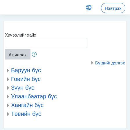
Үндсэн агуулга руу шилжих
Нэвтрэх
Хичээлийг хайх
Ажиллах
Бүгдийг дэлгэх
Баруун бүс
Говийн бүс
Зүүн бүс
Улаанбаатар бүс
Хангайн бүс
Төвийн бүс