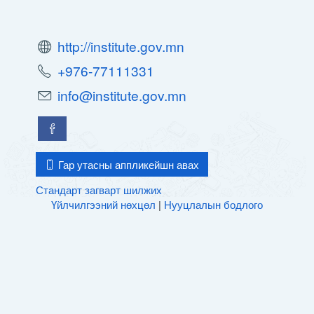
http://institute.gov.mn
+976-77111331
info@institute.gov.mn
Гар утасны аппликейшн авах
Стандарт загварт шилжих
Үйлчилгээний нөхцөл
|
Нууцлалын бодлого